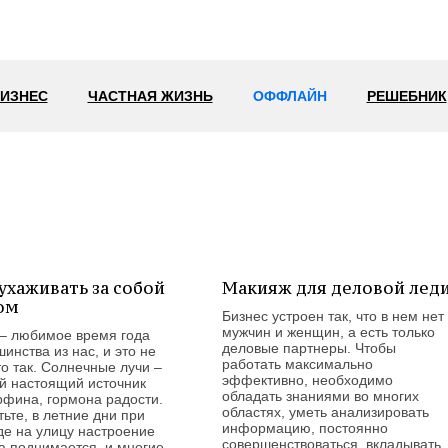
ИЗНЕС
ЧАСТНАЯ ЖИЗНЬ
ОФФЛАЙН
РЕШЕБНИК
 ухаживать за собой
Макияж для деловой лед
ом
Бизнес устроен так, что в нем нет
мужчин и женщин, а есть только
 – любимое время года
деловые партнеры. Чтобы
инства из нас, и это не
работать максимально
о так. Солнечные лучи –
эффективно, необходимо
й настоящий источник
обладать знаниями во многих
рфина, гормона радости.
областях, уметь анализировать
ьте, в летние дни при
информацию, постоянно
де на улицу настроение
совершенствоваться, вкладывать
а поднимается, и многие