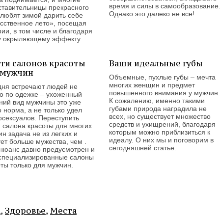
время и силы в самообразование
ставительницы прекрасного
Однако это далеко не все!
 любят зимой дарить себе
усственное лето», посещая
ии, в том числе и благодаря
у окрыляющему эффекту.
уги салонов красоты
Ваши идеальные губы
 мужчин
Объемные, пухлые губы – мечта
многих женщин и предмет
дня встречают людей не
повышенного внимания у мужчин
ко по одежке – ухоженный
К сожалению, именно такими
ний вид мужчины это уже
губами природа наградила не
 норма, а не только удел
всех, но существует множество
осексуалов. Переступить
средств и ухищрений, благодаря
г салона красоты для многих
которым можно приблизиться к
н задача не из легких и
идеалу. О них мы и поговорим в
ет больше мужества, чем .
сегодняшней статье.
 нюанс давно предусмотрен и
 специализированные салоны
ты только для мужчин.
а
Здоровье
Места