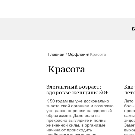
Б
Главная
Оффлайн
Красота
Красота
Элегантный возраст:
Как
здоровье женщины 50+
лет
К 50 годам вы уже досконально
Лето
знаете свой организм и возможно
больш
уже давно перешли на здоровый
прост
образ жизни. Даже если вы
самы
прекрасно выглядите и полны
эндо
жизненной силы, в организме
Замет
начинают происходить
выхо
необратимые изменения.
всегд