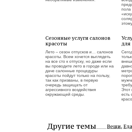
пред
пола
«иск
соляр
этом
Сезонные услуги салонов
Усл
красоты
для
Лето – сезон отпусков и… салонов
Сего
красоты. Всем хочется выглядеть
толь
на все сто к отпуску, но даже если
внеш
вы проводите лето в городе или на
давно
даче салонные процедуры
метр
красоты пойдут только на пользу,
поро
так как призваны, в первую
мужчи
очередь защищать от
требу
агрессивного воздействия
Этот
окружающей среды.
есть
красо
Другие темы
Вещи
Ед