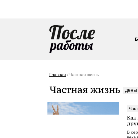
Б
Главная
Частная жизнь
Частная жизнь
деньг
Част
Как 
дру
В се
века