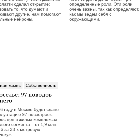
олатти сделал открытие:
определенные роли. Эти роли
вовать то, что думают и
очень важны, так как определяют,
живают другие, нам помогают
как мы ведем себя с
альные нейроны.
окружающими.
ная жизнь
Собственность
оселье: 97 поводов
 него
6 году в Москве будет сдано
плуатацию 97 новостроек.
рос цен в жилых комплексах
вого сегмента – от 1,9 млн.
ей за 33-х метровую
ушку».