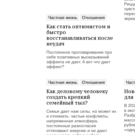
Рицц
чувст
пере
Частная жизнь
Отношения
зерк
Как стать оптимистом и
быстро
восстанавливаться после
неудач
Постоянное проговаривание про
себя позитивных высказываний
эффекта не дает. А вот что дает
эффект?
Частная жизнь
Отношения
Част
Как деловому человеку
Нов
создать крепкий
для
семейный тыл?
В 201
в экс
Семья дает нам силы, но может их
Разб
и отнимать: частые конфликты,
массо
напряженная атмосфера,
рубл
постоянные разногласия
«одн
оттягивают энергию и не дают