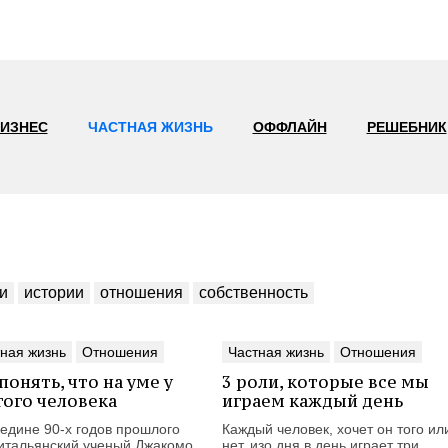
ИЗНЕС
ЧАСТНАЯ ЖИЗНЬ
ОФФЛАЙН
РЕШЕБНИК
и
истории
отношения
собственность
ная жизнь
Отношения
Частная жизнь
Отношения
понять, что на уме у
3 роли, которые все мы
гого человека
играем каждый день
редине 90-х годов прошлого
Каждый человек, хочет он того ил
 итальянский ученый Джакомо
нет, изо дня в день играет три